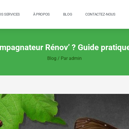
OS SERVICES
À PROPOS
BLOG
CONTACTEZ-NOUS
pagnateur Rénov’ ? Guide pratique
Blog
/ Par
admin