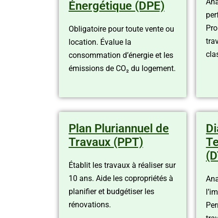
Ana
Énergétique (DPE)
per
Pro
Obligatoire pour toute vente ou
tra
location. Évalue la
cla
consommation d’énergie et les
émissions de CO₂ du logement.
Plan Pluriannuel de
Di
Travaux (PPT)
Te
(D
Établit les travaux à réaliser sur
10 ans. Aide les copropriétés à
Ana
planifier et budgétiser les
l’i
rénovations.
Per