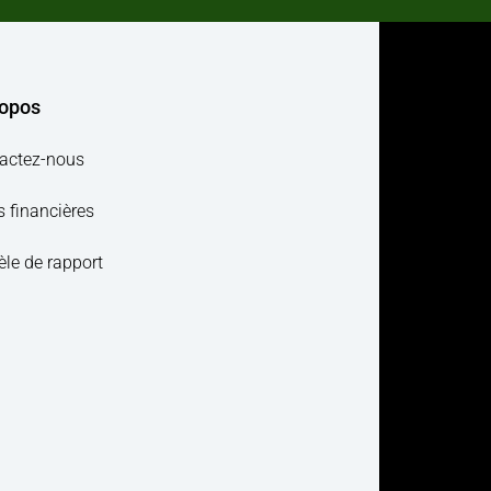
ropos
actez-nous
s financières
le de rapport