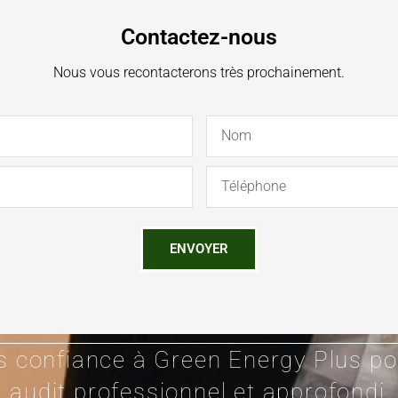
Contactez-nous
Nous vous recontacterons très prochainement.
n
o
m
T
e
l
ENVOYER
s confiance à Green Energy Plus po
audit professionnel et approfondi