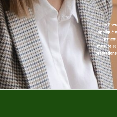
Green Energ
appliqué
a
logement.
mesure
et
prestations