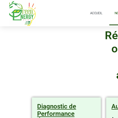
Aller
au
ACCUEIL
N
contenu
Ré
o
Diagnostic de
Au
Performance