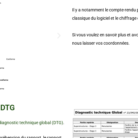
Il y a notamment le compte-rendu p
classique du logiciel et le chiffrag
Si vous voulez en savoir plus et av
nous laisser vos coordonnées.
: DTG
diagnostic technique global
(
DTG
)
.
préhension du rapport, le rapport